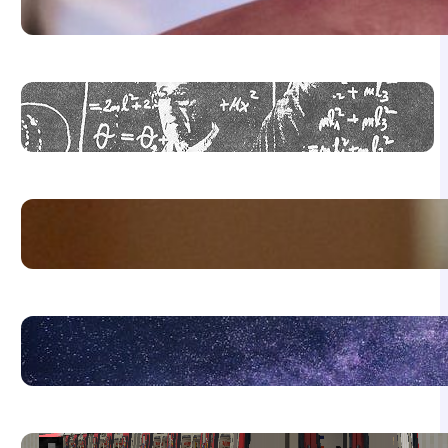
2026
Vermes Miklós Fizikaverseny 2026
A hangok matematikája
Fizikaversenyek részeredményei