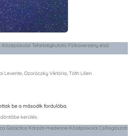
s Középiskolai Tehetségkutató Fizikaverseny első
i Levente, Ozoróczky Viktória, Tóth Lilien
tottak be a második fordulóba.
 döntőbe kerülés.
tica Galactica Kárpát-medencei Középiskolai Csillagászati