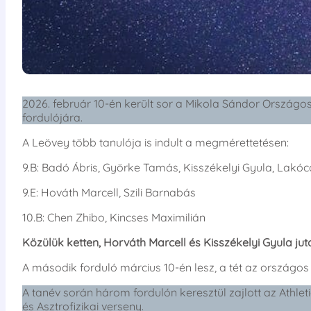
2026. február 10-én került sor a Mikola Sándor Országo
fordulójára.
A Leövey több tanulója is indult a megmérettetésen:
9.B: Badó Ábris, Györke Tamás, Kisszékelyi Gyula, Lakóca
9.E: Hováth Marcell, Szili Barnabás
10.B: Chen Zhibo, Kincses Maximilián
Közülük ketten, Horváth Marcell és Kisszékelyi Gyula ju
A második forduló március 10-én lesz, a tét az országos
A tanév során három fordulón keresztül zajlott az Athle
és Asztrofizikai verseny.