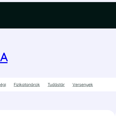
KA
ségi
Fizikatanárok
Tudástár
Versenyek