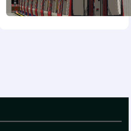
Novográd – Metróval a szovjet stílusú
metropoliszban