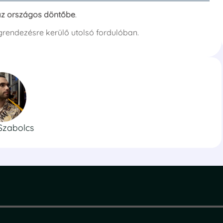
t az országos döntőbe
.
grendezésre kerülő utolsó fordulóban.
Szabolcs