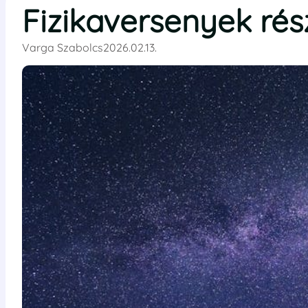
Fizikaversenyek ré
Varga Szabolcs
2026.02.13.