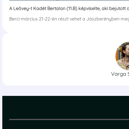
A Leövey-t Kadét Bertalan (11.B) képviselte, aki bejutot
Berci március 21-22-én részt vehet a Jászberényben me
Varga 