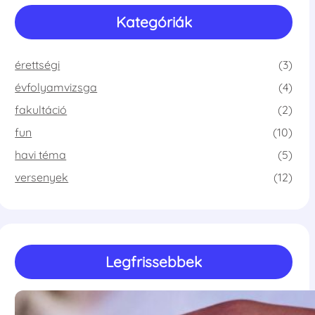
Kategóriák
érettségi
(3)
évfolyamvizsga
(4)
fakultáció
(2)
fun
(10)
havi téma
(5)
versenyek
(12)
Legfrissebbek
Emelt fizika kísérletek megtekintése